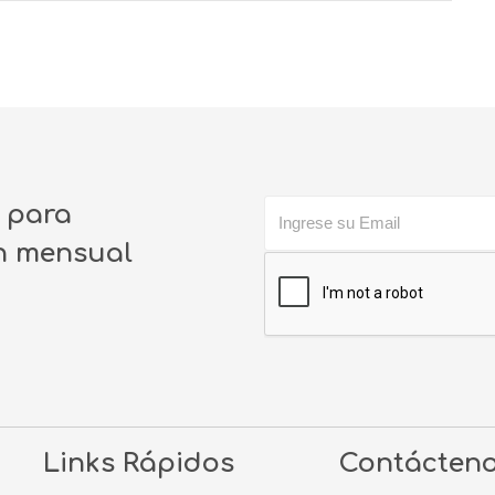
o para
ín mensual
Links Rápidos
Contácten