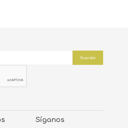
Suscribir
os
Síganos